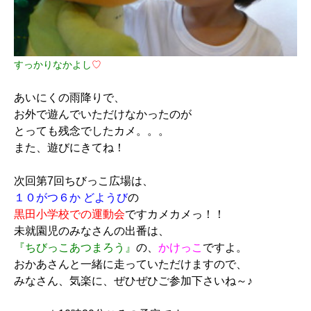
すっかりなかよし
♡
あいにくの雨降りで、
お外で遊んでいただけなかったのが
とっても残念でしたカメ。。。
また、遊びにきてね！
次回第7回ちびっこ広場は、
１０がつ６か どようび
の
黒田小学校での運動会
ですカメカメっ！！
未就園児のみなさんの出番は、
『ちびっこあつまろう』
の、
かけっこ
ですよ。
おかあさんと一緒に走っていただけますので、
みなさん、気楽に、ぜひぜひご参加下さいね～♪