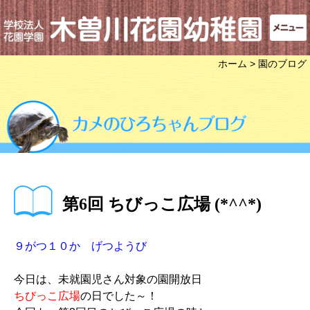
ホーム
> 園のブログ
第6回 ちびっこ広場 (*^^*)
９がつ１０か げつようび
今日は、未就園児さん対象の園開放日
ちびっこ広場
の日でした～！