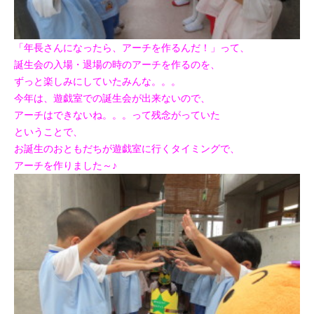
「年長さんになったら、アーチを作るんだ！」
って、
誕生会の入場・退場の時のアーチを作るのを、
ずっと楽しみにしていたみんな。。。
今年は、遊戯室での誕生会が出来ないので、
アーチはできないね。。。って残念がっていた
ということで、
お誕生のおともだちが遊戯室に行くタイミングで、
アーチを作りました～♪