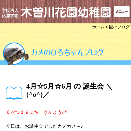
ホーム
> 園のブログ
4月☆5月☆6月 の 誕生会 ＼
(^o^)／
６がつ１９にち きんようび
今日は、お誕生会でしたカメカメ～♪