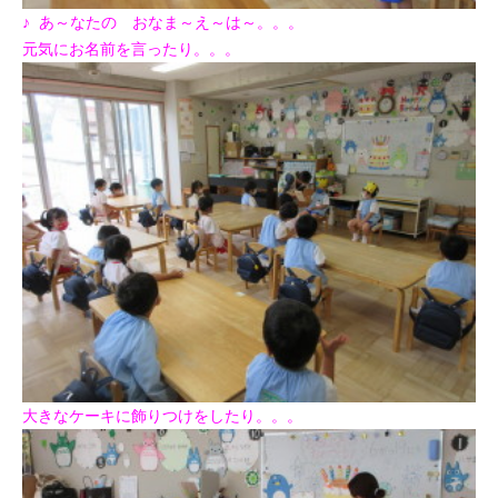
♪ あ～なたの おなま～え～は～。。。
元気にお名前を言ったり。。。
大きなケーキに飾りつけをしたり。。。