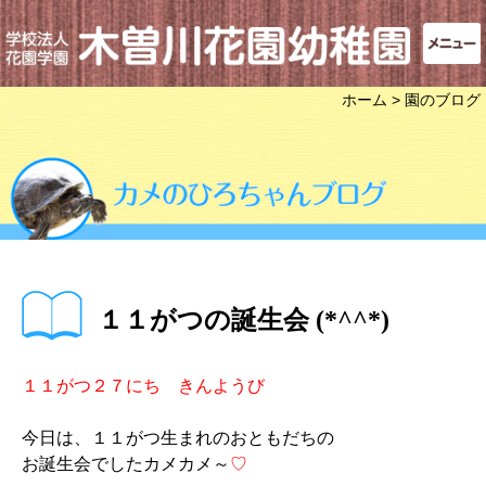
ホーム
> 園のブログ
１１がつの誕生会 (*^^*)
１１がつ２７にち きんようび
今日は、１１がつ生まれのおともだちの
お誕生会でしたカメカメ～
♡