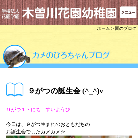
ホーム
> 園のブログ
９がつの誕生会 (^_^)v
９がつ１７にち すいようび
今日は、９がつ生まれのおともだちの
お誕生会でしたカメカメ☆