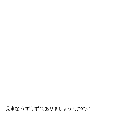
見事な うずうず でありましょう＼(^o^)／