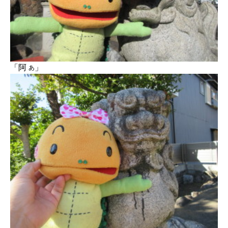
「阿
」
あ