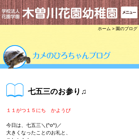
ホーム
> 園のブログ
七五三のお参り♫
１１がつ１５にち かようび
今日は、七五三＼(^o^)／
大きくなったことのお礼と、