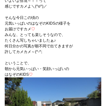
いよいよ佳境～！！って
感じですカメよ＼(^o^)／
そんな今日この頃の
元気いっぱいのはなぞのKIDSの様子を
お届けですカメ
♡
みんな、とっても楽しそうなので、
たくさん写しちゃいましたぁ♪
何日分かの写真が順不同で出てきますが
許してカメカメ～(^-^;
ということで、
朝から元気いっぱい・笑顔いっぱいの
はなぞのKIDS
♡