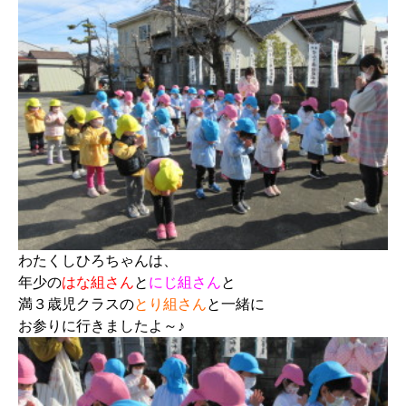
わたくしひろちゃんは、
年少
の
はな組さん
と
にじ組さん
と
満３歳児クラス
の
とり組さん
と
一緒に
お参りに行きましたよ～♪