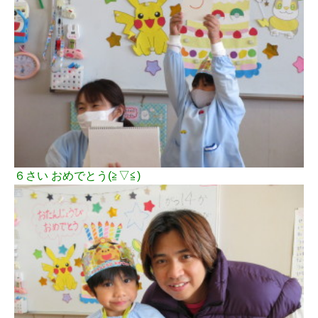
６さい おめでとう(≧▽≦)