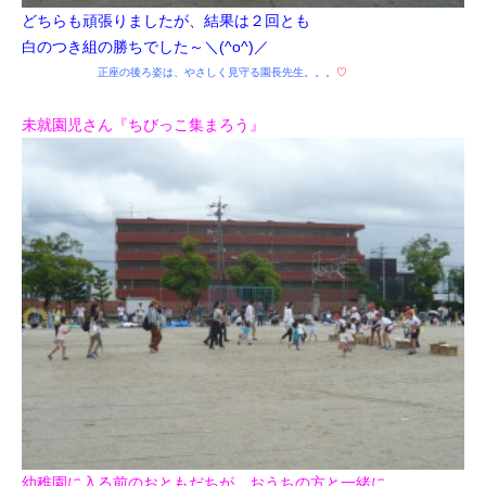
どちらも頑張りましたが、結果は２回とも
白のつき組の勝ちでした～＼(^o^)／
正座の後ろ姿は、やさしく見守る園長先生。。。
♡
未就園児さん『ちびっこ集まろう』
幼稚園に入る前のおともだちが、おうちの方と一緒に、