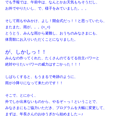
でも予報では、午前中は、なんとかお天気もちそうだし、
お外でやりたいし、で、様子をみていました。。。
そして雨もやみかけ、よし！開会式だっ！！と思っていたら、
またまた、雨が。。。(>_<)
とうとう、みんな雨から避難し、おうちのみなさまにも、
体育館にお入りいただくことになりました。
が、しかしっ！！
みんなの作ってくれた、たくさんのてるてる坊主パワーと
絶対やりたいパワーの威力はすごかった！！！
しばらくすると、もうまるで奇跡のように、
雨が
小降りになって来たのです！！
そこで、とにかく、
外でしか出来ないものから、
やるぞ～っ！ということで、
みなさまにもご協力いただき、プログラムを大幅に
変更して、
まずは、年長さんのおゆうぎから始めました～♪