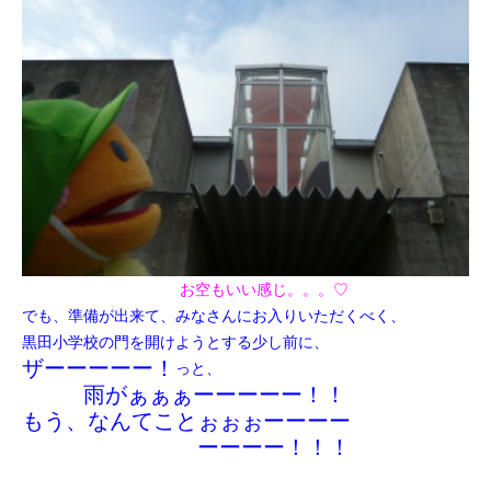
お空もいい感じ。。。♡
でも、準備が出来て、みなさんにお入り
いただくべく、
黒田小学校の門を開けようとする少し前に、
ザーーーーー！
っと、
雨がぁぁぁーーーーー！！
もう、なんてことぉぉぉーーーー
ーーーー！！！