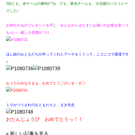
2回とも、赤チームの勝利(^^)v でも、黄色チームも、大活躍のバスリレー
でした♪
お待ちかねのプレゼントを手に、みんなからまたまたお祝いのお歌を歌って
もらい、嬉しさ倍増(≧▽≦)
ほし組のおともだちが作ってくれたアーチをくぐって、ニコニコで退場です
♪
おうちのみなさまも、おめでとうございま～す♡
１０がつうまれのおともだちと、まき先生
おたんじょうび おめでとうっ！！
«
新しい記事を見る