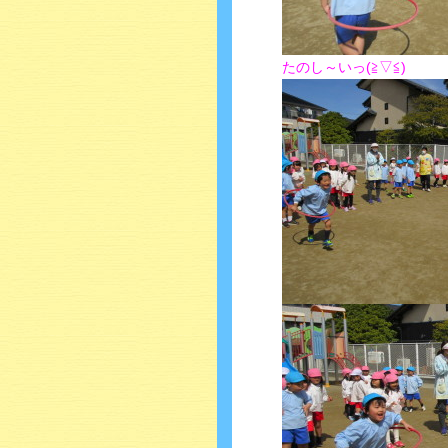
たのし～いっ(≧▽≦)