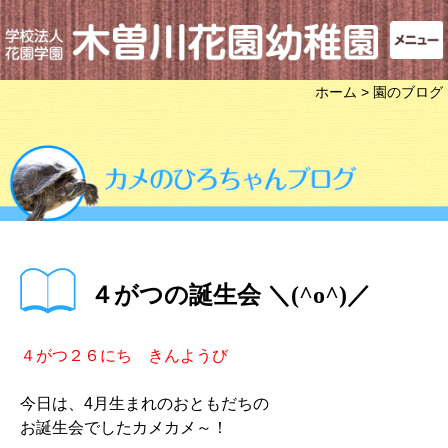
ホーム
> 園のブログ
４がつの誕生会 ＼(^o^)／
４がつ２６にち きんようび
今日は、4月生まれのおともだちの
お誕生会でしたカメカメ～！