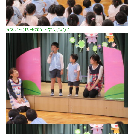
元気いっぱい登場で～す＼(^o^)／