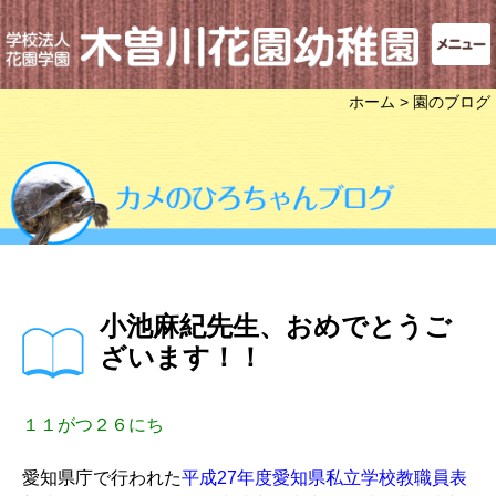
ホーム
> 園のブログ
小池麻紀先生、おめでとうご
ざいます！！
１１がつ２６にち
愛知県庁で行われた
平成27年度愛知県私立学校教職員表