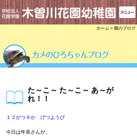
ホーム
> 園のブログ
た～こ～ た～こ～ あ～が
れ！！
１２がつ９か げつようび
今日は年長さんが、