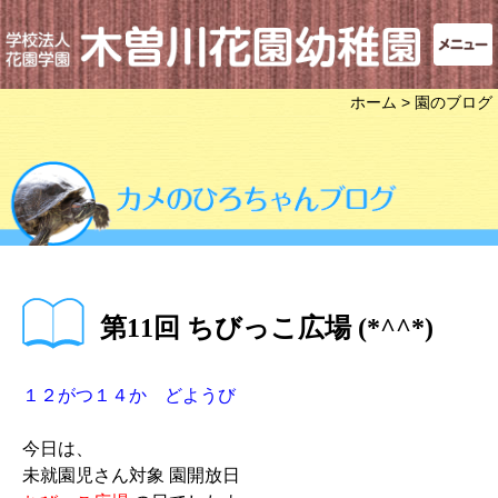
ホーム
> 園のブログ
第11回 ちびっこ広場 (*^^*)
１２がつ１４か どようび
今日は、
未就園児さん対象 園開放日