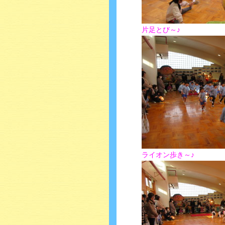
片足とび～♪
ライオン歩き～♪