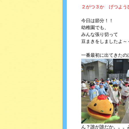
２がつ３か げつよう
今日は節分！！
幼稚園でも、
みんな張り切って
豆まきをしましたよ～
一番最初に出てきたの
ん？誰が誰だか。。。