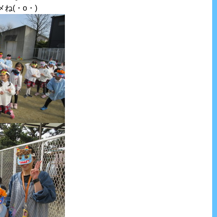
ね(・o・)