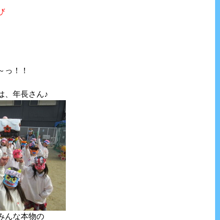
び
～っ！！
は、年長さん♪
みんな本物の