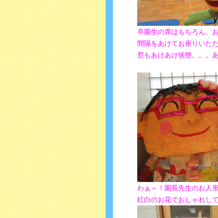
卒園生の席はもちろん、
間隔をあけてお座りいた
窓もあけあけ状態。。。あ
わぁ～！
園長先生のお人
紅白のお花で
おしゃれし