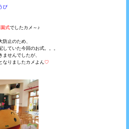
うび
卒園式
でしたカメ～♪
大防止のため、
配していた今回のお式。。。
きませんでしたが、
となりましたカメよん
♡