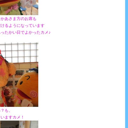
おかあさま方のお席も
だけるようになっています
ったかい日でよかったカメ♪
形？も、
ていますカメ！