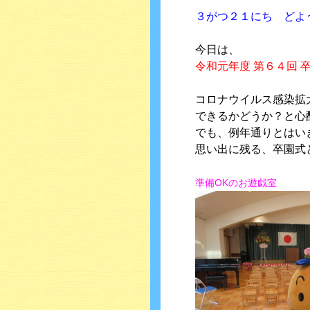
３がつ２１にち どよ
今日は、
令和元年度 第６４回 
コロナウイルス感染拡
できるかどうか？と心
でも、例年通りとはい
思い出に残る、卒園式
準備OKのお遊戯室