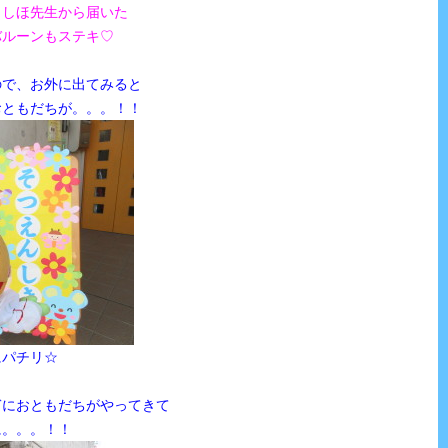
、しほ先生から届いた
バルーンもステキ♡
ので、お外に出てみると
おともだちが。。。！！
にパチリ☆
ぎにおともだちがやってきて
に。。。！！