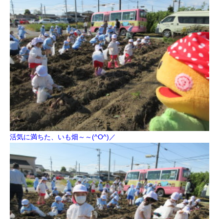
活気に満ちた、いも畑～～(^O^)／