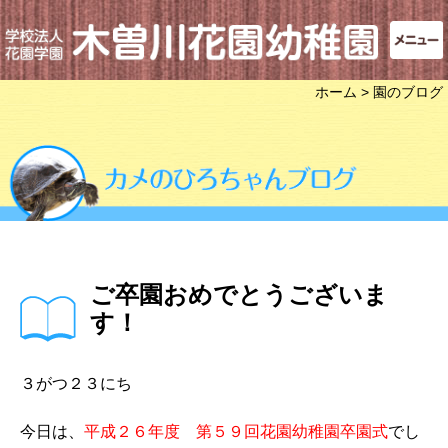
ホーム
> 園のブログ
ご卒園おめでとうございま
す！
３がつ２３にち
今日は、
平成２６年度 第５９回花園幼稚園卒園式
でし