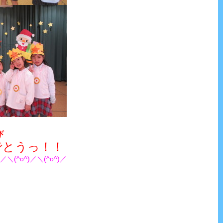
び
うっ！！
)／＼(^o^)／＼(^o^)／