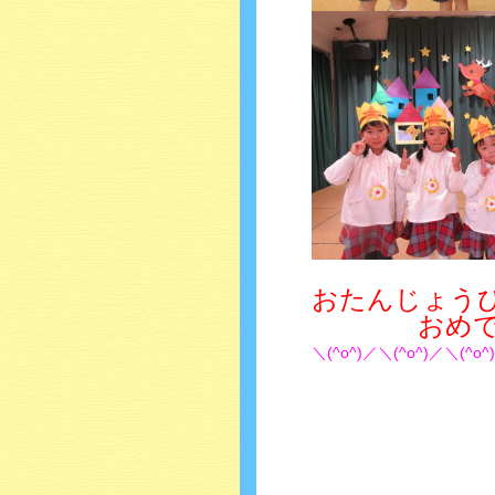
おたんじょう
おめでと
＼(^o^)／＼(^o^)／＼(^o^