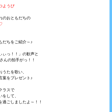
つようび
れのおともだちの
♡
もだちをご紹介～♪
、
ぃぃっ！！」の歓声と
くさんの拍手がっ！！
おうたを歌い、
言葉をプレゼント♪
クラスで
いをして、
を過ごしましたよ～！！