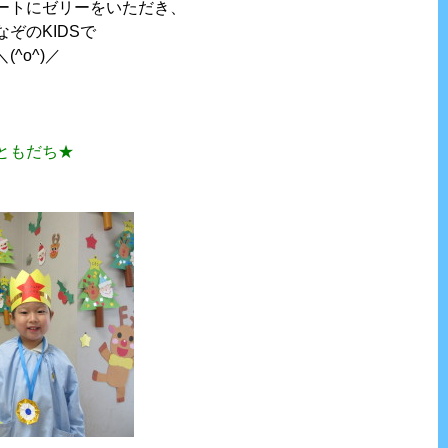
ートにゼリーをいただき、
ぞのKIDSで
^o^)／
ともだち★