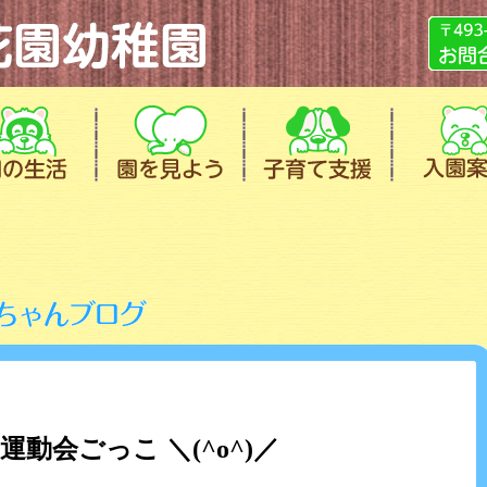
運動会ごっこ ＼(^o^)／