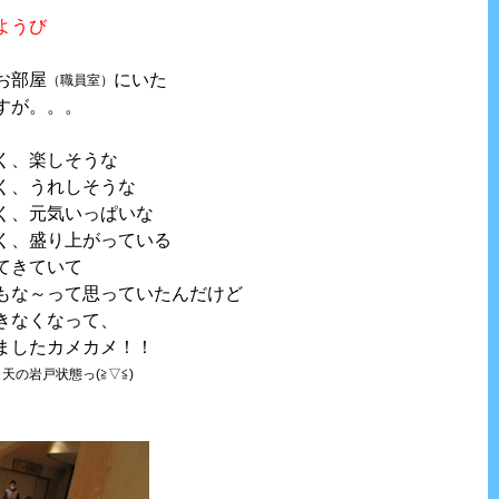
ようび
お部屋
にいた
（職員室）
すが。。。
く、楽しそうな
く、うれしそうな
く、元気いっぱいな
く、盛り上がっている
てきていて
もな～って思っていたんだけど
きなくなって、
ましたカメカメ！！
戸状態っ(≧▽≦)