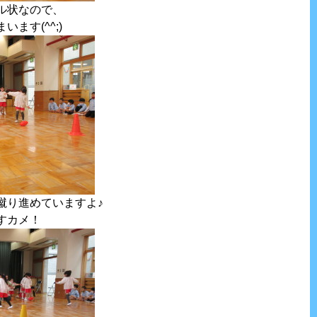
ル状なので、
ます(^^;)
蹴り進めていますよ♪
すカメ！