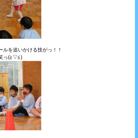
ールを追いかける技がっ！！
っ(≧▽≦)