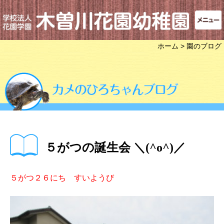
ホーム
> 園のブログ
５がつの誕生会 ＼(^o^)／
５がつ２６にち すいようび