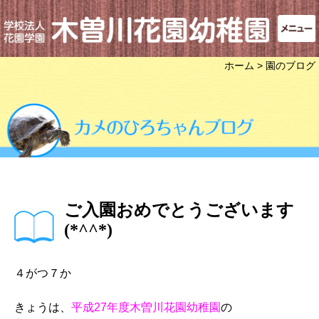
ホーム
> 園のブログ
ご入園おめでとうございます
(*^^*)
４がつ７か
きょうは、
平成27年度木曽川花園幼稚園
の