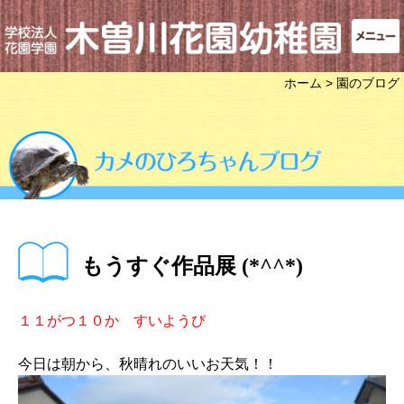
ホーム
> 園のブログ
もうすぐ作品展 (*^^*)
１１がつ１０か すいようび
今日は朝から、秋晴れのいいお天気！！