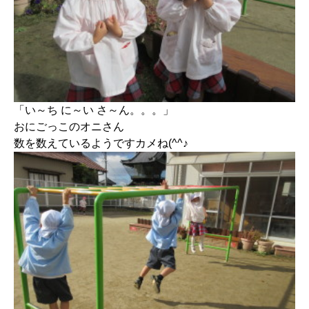
「い～ち に～い さ～ん。。。」
おにごっこのオニさん
数を数えているようですカメね(^^♪