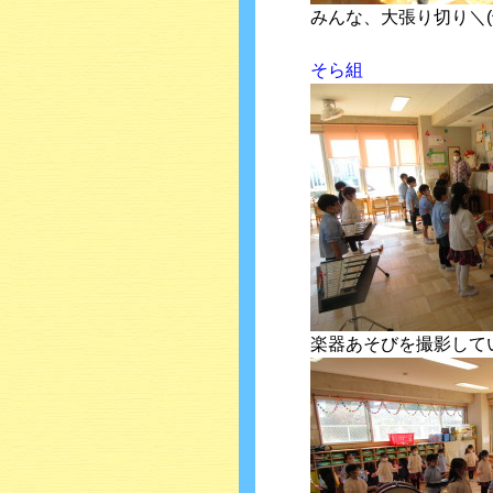
みんな、大張り切り＼(^
そら組
楽器あそびを撮影して