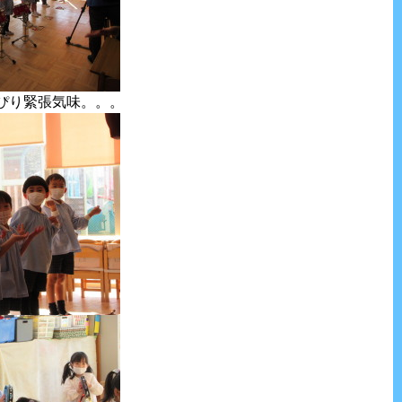
ぴり緊張気味。。。