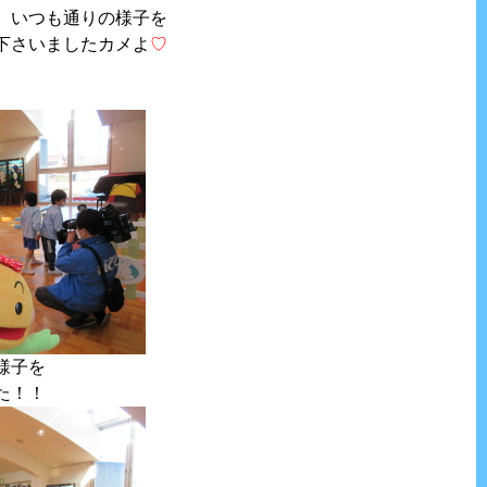
、いつも通りの様子を
下さいましたカメよ
♡
様子を
た！！