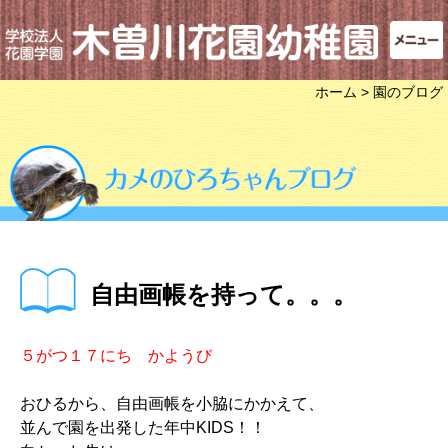
ホーム
> 園のブログ
自由画帳を持って。。。
５がつ１７にち かようび
おひるから、自由画帳を小脇にかかえて、
並んで園を出発した年中KIDS！！