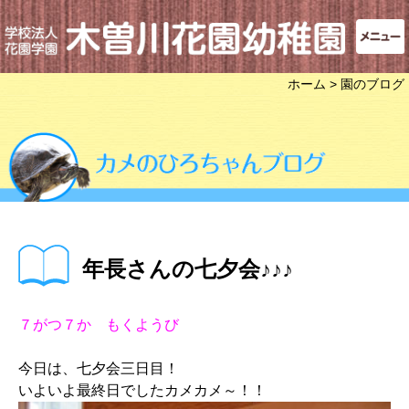
ホーム
> 園のブログ
年長さんの七夕会♪♪♪
７がつ７か もくようび
今日は、七夕会三日目！
いよいよ最終日でしたカメカメ～！！