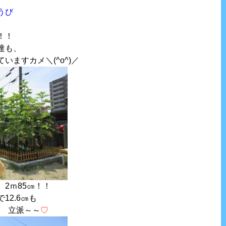
うび
！！
達も、
いますカメ＼(^o^)／
2ｍ85㎝！！
12.6㎝も
)! 立派～～
♡