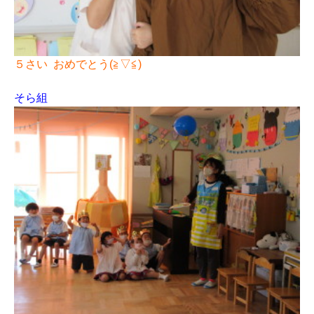
５さい おめでとう(≧▽≦)
そら組