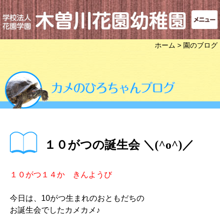
ホーム
> 園のブログ
１０がつの誕生会 ＼(^o^)／
１０がつ１４か きんようび
今日は、10がつ生まれのおともだちの
お誕生会でしたカメカメ♪