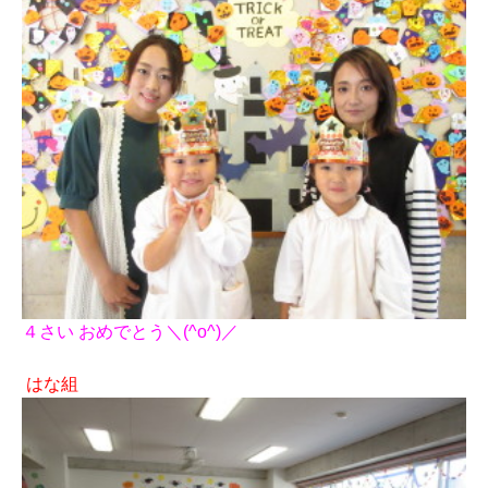
４さい おめでとう＼(^o^)／
はな組