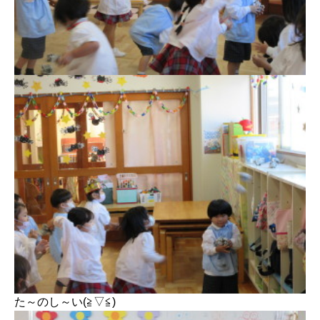
た～のし～い(≧▽≦)