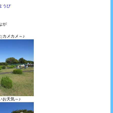
ようび
なが
たカメカメ～♪
いお天気～♪