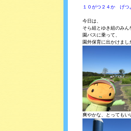
１０がつ２４か げつ
今日は、
そら組とゆき組のみん
園バスに乗って、
園外保育に出かけまし
爽やかな、とってもい