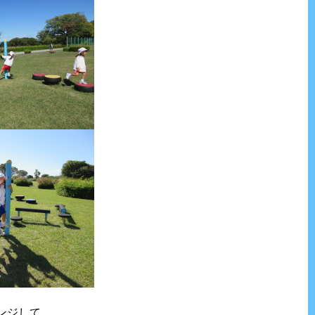
、
ンジして、