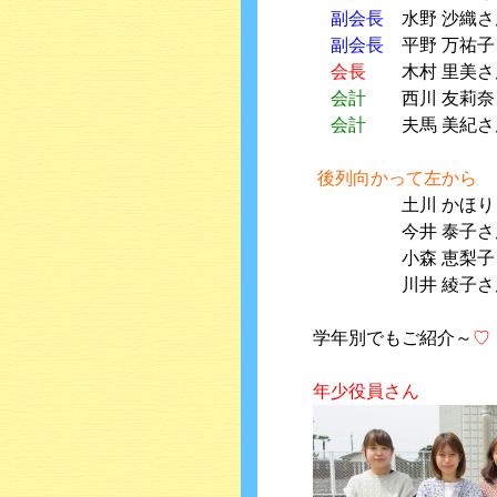
副会長
水野 沙織さ
副会長
平野 万祐子
会長
木村 里美さ
会計
西川 友莉奈
会計
夫馬 美紀さ
後列向かって左から
土川 かほり
今井 泰子さ
小森 恵梨子
川井 綾子さ
学年別でもご紹介～
♡
年少役員さん