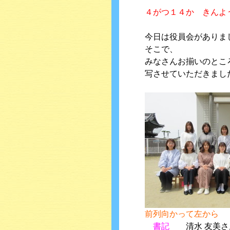
４がつ１４か きんよ
今日は役員会がありました(
そこで、
みなさんお揃いのとこ
写させていただきまし
前列向かって左から
書記
清水 友美さ