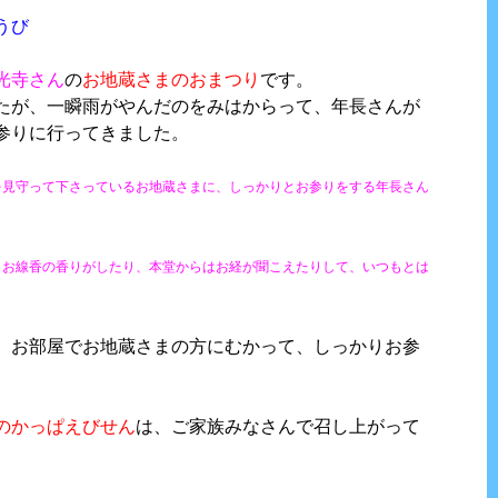
うび
光寺さん
の
お地蔵さまのおまつり
です。
たが、一瞬雨がやんだのをみはからって、年長さんが
参りに行ってきました。
を見守って下さっているお地蔵さまに、しっかりとお参りをする年長さん
、お線香の香りがしたり、本堂からはお経が聞こえたりして、いつもとは
、お部屋でお地蔵さまの方にむかって、しっかりお参
のかっぱえびせん
は、ご家族みなさんで召し上がって