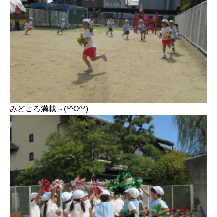
みどころ満載～(*^O^*)