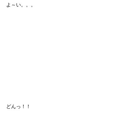
よ～い。。。
どんっ！！