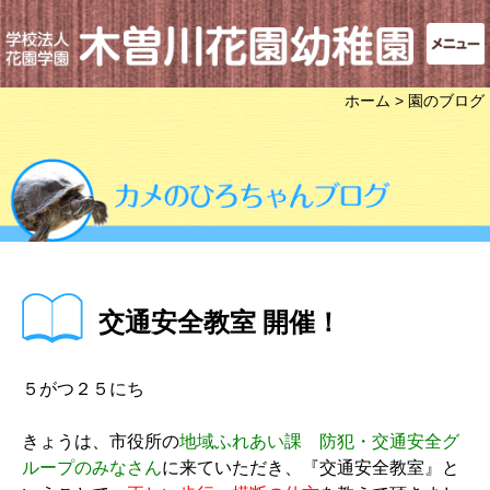
ホーム
> 園のブログ
交通安全教室 開催！
５がつ２５にち
きょうは、市役所の
地域ふれあい課 防犯・交通安全グ
ループのみなさん
に来ていただき、『交通安全教室』と