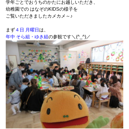
学年ごとでおうちのかたにお越しいただき、
幼稚園での はなぞのKIDSの様子を
ご覧いただきましたカメカメ～♪
まず
４日 月曜日
は、
年中 そら組・ゆき組
の参観です＼(^_^)／