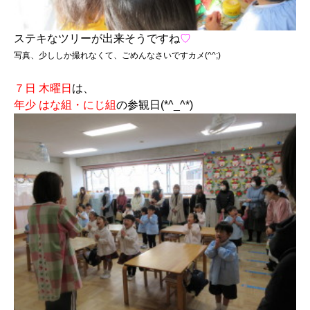
ステキなツリーが出来そうですね
♡
写真、
少ししか撮れなくて、
ごめんなさいですカメ(^^;)
７日 木曜日
は、
年少 はな組・にじ組
の参観日(*^_^*)