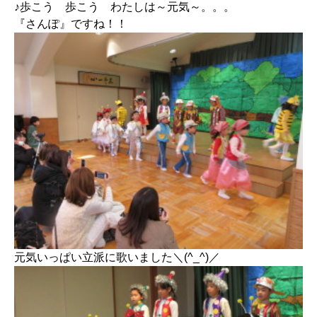
♪歩こう 歩こう わたしは～元気～。。。
『さんぽ』ですね！！
元気いっぱい立派に歌いました＼(^_^)／