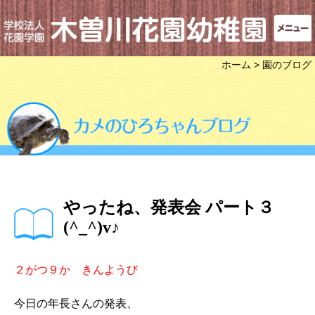
ホーム
> 園のブログ
やったね、発表会 パート３
(^_^)v♪
２がつ９か きんようび
今日の年長さんの発表、