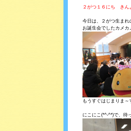
２がつ１６にち きん
今日は、２がつ生まれ
お誕生会でしたカメカ
もうすぐはじまりま～
にこにこ(*^-^*)で、