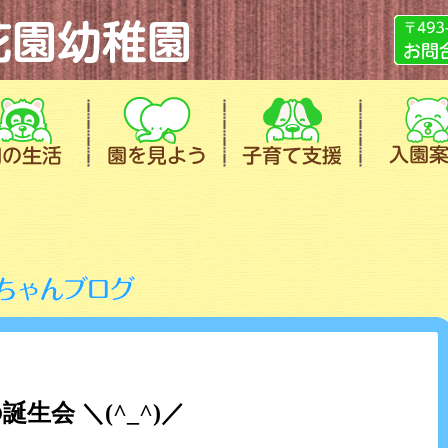
生会 ＼(^_^)／