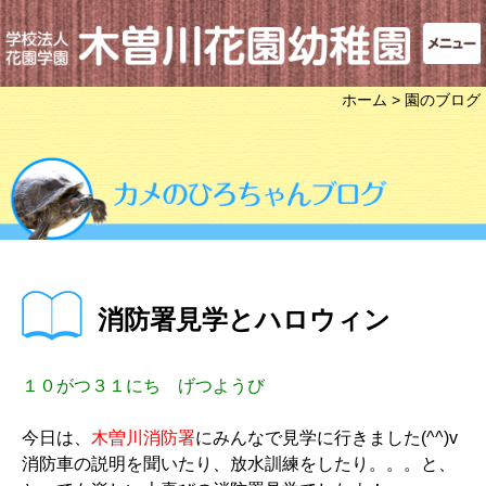
ホーム
> 園のブログ
消防署見学とハロウィン
１０がつ３１にち げつようび
今日は、
木曽川消防署
にみんなで見学に行きました(^^)v
消防車の説明を聞いたり、放水訓練をしたり。。。と、