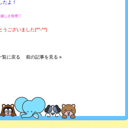
したよ！
、嬉しさ倍増♡
ございました(*^-^*)
一覧に戻る
前の記事を見る
»