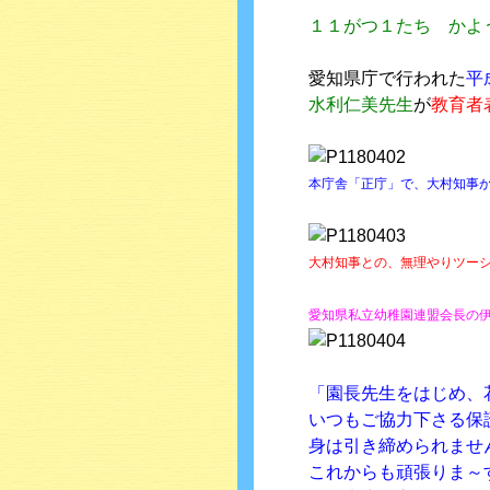
１１がつ１たち かよ
愛知県庁で行われた
平
水利仁美先生
が
教育者
本庁舎「正庁」で、大村知事
大村知事との、無理やりツーショッ
愛知県私立幼稚園連盟会長の
「園長先生をはじめ、
いつもご協力下さる保
身は引き締められませ
これからも頑張りま～