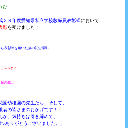
うび
成２８年度愛知県私立学校教職員表彰式
において、
表彰
を受けました！
から表彰状を頂いた後の記念撮影
ト(^-^;
伊藤先生と♡
花園幼稚園の先生たち、そして、
護者の皆さまのおかげです！
んが、気持ちは引き締めて、
す♪ありがとうございました。」