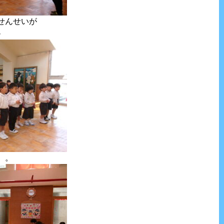
せんせいが
♪
。。