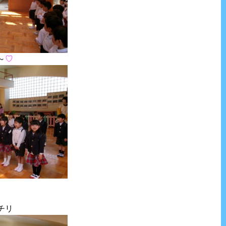
～
♡
チリ