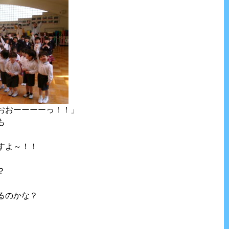
おおーーーーっ！！」
も
すよ～！！
？
るのかな？