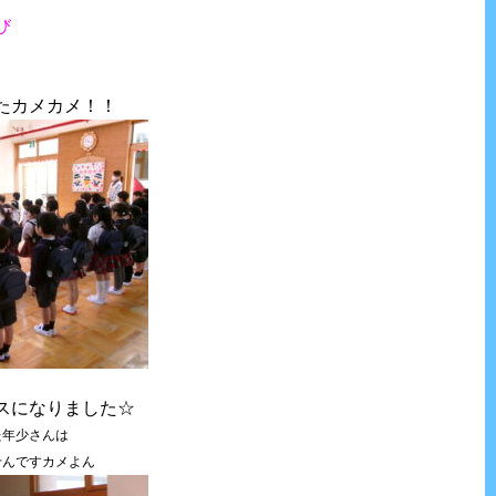
び
たカメカメ！！
スになりました☆
年少さんは
ですカメよん