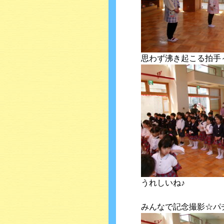
思わず沸き起こる拍手
うれしいね♪
みんなで記念撮影☆パ