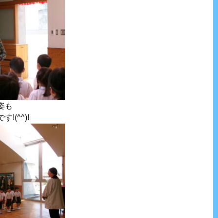
姿も
(^^)!