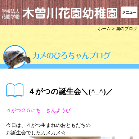
ホーム
> 園のブログ
４がつの誕生会＼(^_^)／
４がつ２５にち きんようび
今日は、４がつ生まれのおともだちの
お誕生会でしたカメカメ☆