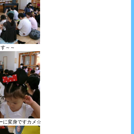
うす～～
ーに変身ですカメ☆