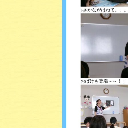
♪さかながはねて。。
おばけも登場～～！！