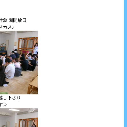
対象 園開放日
メカメ♪
越し下さり
す☆