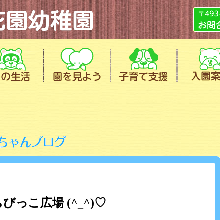
びっこ広場 (^_^)♡