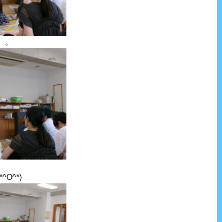
。。
O^*)