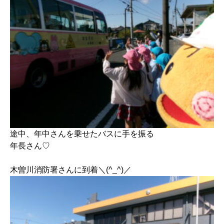
途中、年中さんを乗せたバスに手を振る
年長さん♡
木曽川消防署さんに到着＼(^_^)／