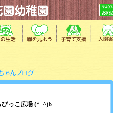
びっこ広場 (^_^)b