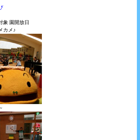
び
対象 園開放日
メカメ♪
～