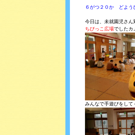
６がつ２０か どよう
今日は、未就園児さん
ちびっこ広場
でしたカ
みんなで手遊びをして