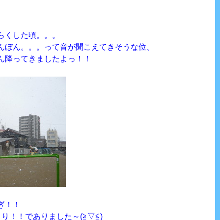
らくした頃。。。
んぼん。。。って音が聞こえてきそうな位、
ん降ってきましたよっ！！
ぎ！！
り！！でありました～(≧▽≦)