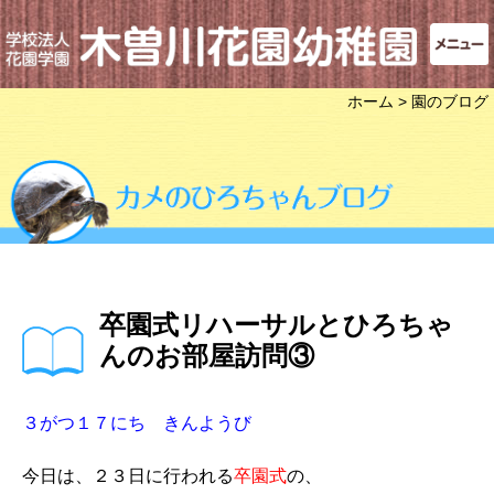
ホーム
> 園のブログ
卒園式リハーサルとひろちゃ
んのお部屋訪問③
３がつ１７にち きんようび
今日は、２３日に行われる
卒園式
の、