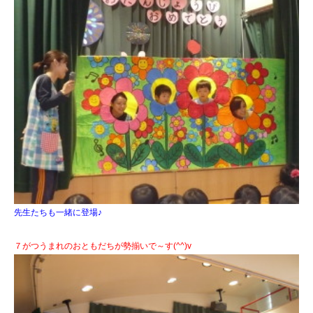
先生たちも一緒に登場♪
７がつうまれのおともだちが勢揃いで～す(^^)v