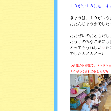
１０がつ１８にち す
きょうは、１０がつう
おたんじょう会でした～＼
おおぜいのおともだち
おうちのみなさまにも
とってもうれしい
♡
た
でしたカメカメ～♪
つき組のお部屋で、ドキドキ
１０がつうまれのおともだち