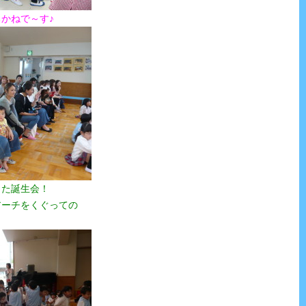
かねで～す♪
った誕生会！
アーチをくぐっての