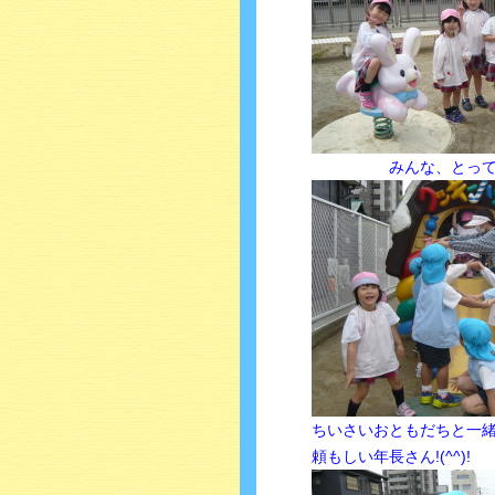
みんな、とっても
ちいさいおともだちと一
頼もしい年長さん!(^^)!