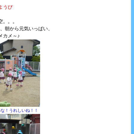
ようび
空。。。
は、朝から元気いっぱい、
メカメ～♪
いな！うれしいね！！