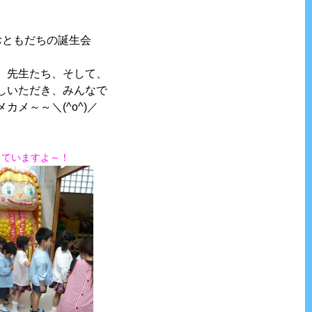
おともだちの誕生会
、先生たち、そして、
しいただき、みんなで
カメ～～＼(^o^)／
、
っていますよ～！