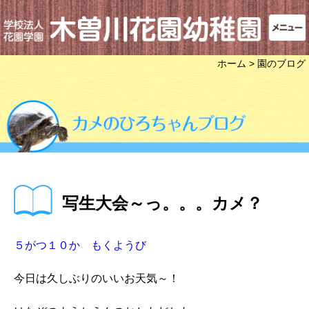
ホーム
> 園のブログ
写生大会～っ。。。カメ？
５がつ１０か もくようび
今日は久しぶりのいいお天気～！