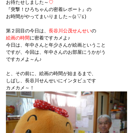
お待たせしました～
♡
『突撃！ひろちゃんの密着レポート』の
お時間がやってまいりました～(≧▽≦)
第２回目の今日は、
長谷川公茂せんせい
の
絵画の時間
に密着ですカメよ♪
今日は、年中さんと年少さんが絵画ということ
ですが、今回は、年中さんのお部屋にうかがう
ですカメよ～ん♪
と、その前に、絵画の時間が始まるまで、
しばし、長谷川せんせいにインタビュです
カメカメ～！